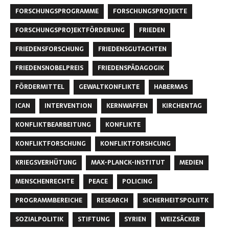
FORSCHUNGSPROGRAMME
FORSCHUNGSPROJEKTE
FORSCHUNGSPROJEKTFÖRDERUNG
FRIEDEN
FRIEDENSFORSCHUNG
FRIEDENSGUTACHTEN
FRIEDENSNOBELPREIS
FRIEDENSPÄDAGOGIK
FÖRDERMITTEL
GEWALTKONFLIKTE
HABERMAS
ICAN
INTERVENTION
KERNWAFFEN
KIRCHENTAG
KONFLIKTBEARBEITUNG
KONFLIKTE
KONFLIKTFORSCHUNG
KONFLIKTFORSHCUNG
KRIEGSVERHÜTUNG
MAX-PLANCK-INSTITUT
MEDIEN
MENSCHENRECHTE
PEACE
POLICING
PROGRAMMBEREICHE
RESEARCH
SICHERHEITSPOLIITK
SOZIALPOLITIK
STIFTUNG
SYRIEN
WEIZSÄCKER