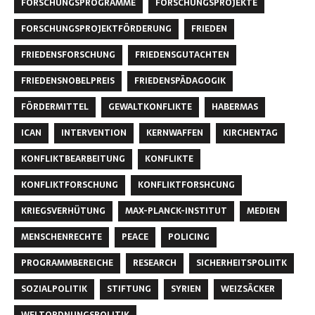
FORSCHUNGSPROGRAMME
FORSCHUNGSPROJEKTE
FORSCHUNGSPROJEKTFÖRDERUNG
FRIEDEN
FRIEDENSFORSCHUNG
FRIEDENSGUTACHTEN
FRIEDENSNOBELPREIS
FRIEDENSPÄDAGOGIK
FÖRDERMITTEL
GEWALTKONFLIKTE
HABERMAS
ICAN
INTERVENTION
KERNWAFFEN
KIRCHENTAG
KONFLIKTBEARBEITUNG
KONFLIKTE
KONFLIKTFORSCHUNG
KONFLIKTFORSHCUNG
KRIEGSVERHÜTUNG
MAX-PLANCK-INSTITUT
MEDIEN
MENSCHENRECHTE
PEACE
POLICING
PROGRAMMBEREICHE
RESEARCH
SICHERHEITSPOLIITK
SOZIALPOLITIK
STIFTUNG
SYRIEN
WEIZSÄCKER
WELTORDNUNGSPOLITIK