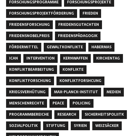
FORSCHUNGSPROGRAMME
FORSCHUNGSPROJEKTE
FORSCHUNGSPROJEKTFÖRDERUNG
FRIEDEN
FRIEDENSFORSCHUNG
FRIEDENSGUTACHTEN
FRIEDENSNOBELPREIS
FRIEDENSPÄDAGOGIK
FÖRDERMITTEL
GEWALTKONFLIKTE
HABERMAS
ICAN
INTERVENTION
KERNWAFFEN
KIRCHENTAG
KONFLIKTBEARBEITUNG
KONFLIKTE
KONFLIKTFORSCHUNG
KONFLIKTFORSHCUNG
KRIEGSVERHÜTUNG
MAX-PLANCK-INSTITUT
MEDIEN
MENSCHENRECHTE
PEACE
POLICING
PROGRAMMBEREICHE
RESEARCH
SICHERHEITSPOLIITK
SOZIALPOLITIK
STIFTUNG
SYRIEN
WEIZSÄCKER