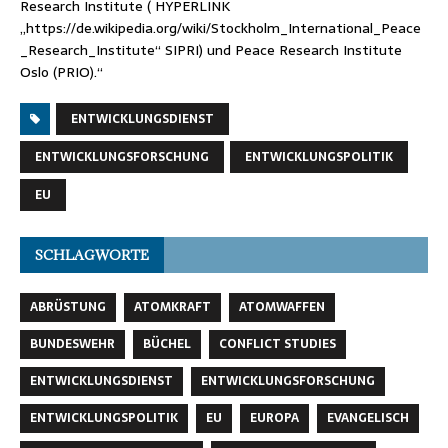
Research Institute ( HYPERLINK
„https://de.wikipedia.org/wiki/Stockholm_International_Peace
_Research_Institute“ SIPRI) und Peace Research Institute
Oslo (PRIO).“
ENTWICKLUNGSDIENST
ENTWICKLUNGSFORSCHUNG
ENTWICKLUNGSPOLITIK
EU
SCHLAGWORTE
ABRÜSTUNG
ATOMKRAFT
ATOMWAFFEN
BUNDESWEHR
BÜCHEL
CONFLICT STUDIES
ENTWICKLUNGSDIENST
ENTWICKLUNGSFORSCHUNG
ENTWICKLUNGSPOLITIK
EU
EUROPA
EVANGELISCH