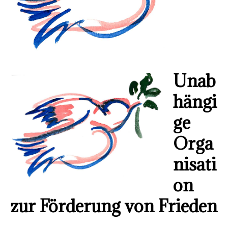
Unab
hängi
ge
Orga
nisati
on
zur Förderung von Frieden