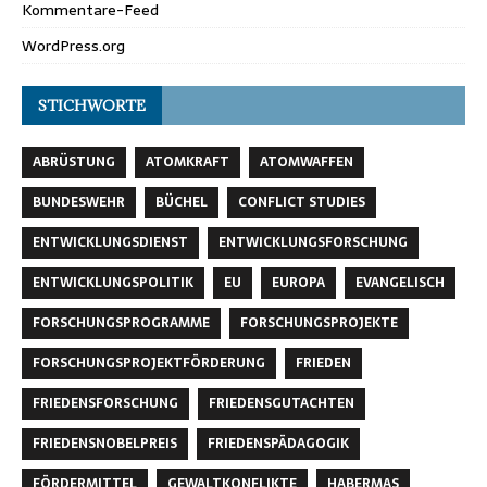
Kommentare-Feed
WordPress.org
STICHWORTE
ABRÜSTUNG
ATOMKRAFT
ATOMWAFFEN
BUNDESWEHR
BÜCHEL
CONFLICT STUDIES
ENTWICKLUNGSDIENST
ENTWICKLUNGSFORSCHUNG
ENTWICKLUNGSPOLITIK
EU
EUROPA
EVANGELISCH
FORSCHUNGSPROGRAMME
FORSCHUNGSPROJEKTE
FORSCHUNGSPROJEKTFÖRDERUNG
FRIEDEN
FRIEDENSFORSCHUNG
FRIEDENSGUTACHTEN
FRIEDENSNOBELPREIS
FRIEDENSPÄDAGOGIK
FÖRDERMITTEL
GEWALTKONFLIKTE
HABERMAS