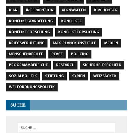
ICAN
INTERVENTION
KERNWAFFEN
KIRCHENTAG
KONFLIKTBEARBEITUNG
KONFLIKTE
KONFLIKTFORSCHUNG
KONFLIKTFORSHCUNG
KRIEGSVERHÜTUNG
MAX-PLANCK-INSTITUT
MEDIEN
MENSCHENRECHTE
PEACE
POLICING
PROGRAMMBEREICHE
RESEARCH
SICHERHEITSPOLIITK
SOZIALPOLITIK
STIFTUNG
SYRIEN
WEIZSÄCKER
WELTORDNUNGSPOLITIK
SUCHE