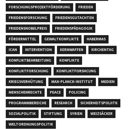
FORSCHUNGSPROJEKTFÖRDERUNG
FRIEDEN
FRIEDENSFORSCHUNG
FRIEDENSGUTACHTEN
FRIEDENSNOBELPREIS
FRIEDENSPÄDAGOGIK
FÖRDERMITTEL
GEWALTKONFLIKTE
HABERMAS
ICAN
INTERVENTION
KERNWAFFEN
KIRCHENTAG
KONFLIKTBEARBEITUNG
KONFLIKTE
KONFLIKTFORSCHUNG
KONFLIKTFORSHCUNG
KRIEGSVERHÜTUNG
MAX-PLANCK-INSTITUT
MEDIEN
MENSCHENRECHTE
PEACE
POLICING
PROGRAMMBEREICHE
RESEARCH
SICHERHEITSPOLIITK
SOZIALPOLITIK
STIFTUNG
SYRIEN
WEIZSÄCKER
WELTORDNUNGSPOLITIK