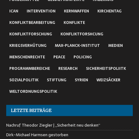
ICAN
INTERVENTION
KERNWAFFEN
KIRCHENTAG
KONFLIKTBEARBEITUNG
KONFLIKTE
KONFLIKTFORSCHUNG
KONFLIKTFORSHCUNG
KRIEGSVERHÜTUNG
MAX-PLANCK-INSTITUT
MEDIEN
MENSCHENRECHTE
PEACE
POLICING
PROGRAMMBEREICHE
RESEARCH
SICHERHEITSPOLIITK
SOZIALPOLITIK
STIFTUNG
SYRIEN
WEIZSÄCKER
WELTORDNUNGSPOLITIK
LETZTE BEITRÄGE
Nachruf Theodor Ziegler | „Sicherheit neu denken“
Dirk-Michael Harmsen gestorben