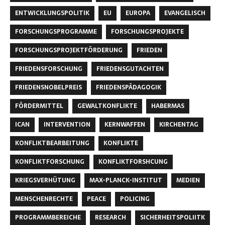
ENTWICKLUNGSPOLITIK
EU
EUROPA
EVANGELISCH
FORSCHUNGSPROGRAMME
FORSCHUNGSPROJEKTE
FORSCHUNGSPROJEKTFÖRDERUNG
FRIEDEN
FRIEDENSFORSCHUNG
FRIEDENSGUTACHTEN
FRIEDENSNOBELPREIS
FRIEDENSPÄDAGOGIK
FÖRDERMITTEL
GEWALTKONFLIKTE
HABERMAS
ICAN
INTERVENTION
KERNWAFFEN
KIRCHENTAG
KONFLIKTBEARBEITUNG
KONFLIKTE
KONFLIKTFORSCHUNG
KONFLIKTFORSHCUNG
KRIEGSVERHÜTUNG
MAX-PLANCK-INSTITUT
MEDIEN
MENSCHENRECHTE
PEACE
POLICING
PROGRAMMBEREICHE
RESEARCH
SICHERHEITSPOLIITK