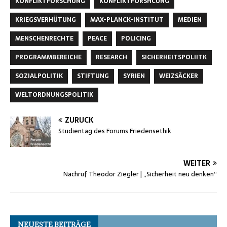
KONFLIKTFORSCHUNG
KONFLIKTFORSHCUNG
KRIEGSVERHÜTUNG
MAX-PLANCK-INSTITUT
MEDIEN
MENSCHENRECHTE
PEACE
POLICING
PROGRAMMBEREICHE
RESEARCH
SICHERHEITSPOLIITK
SOZIALPOLITIK
STIFTUNG
SYRIEN
WEIZSÄCKER
WELTORDNUNGSPOLITIK
ZURÜCK
Studientag des Forums Friedensethik
WEITER
Nachruf Theodor Ziegler | „Sicherheit neu denken“
NEUESTE BEITRÄGE