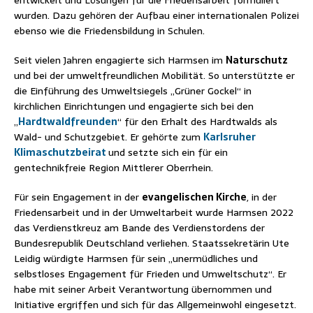
entwickelt und Lösungen für die Friedensarbeit formuliert
wurden. Dazu gehören der Aufbau einer internationalen Polizei
ebenso wie die Friedensbildung in Schulen.
Seit vielen Jahren engagierte sich Harmsen im
Naturschutz
und bei der umweltfreundlichen Mobilität. So unterstützte er
die Einführung des Umweltsiegels „Grüner Gockel“ in
kirchlichen Einrichtungen und engagierte sich bei den
„
Hardtwaldfreunden
“ für den Erhalt des Hardtwalds als
Wald- und Schutzgebiet. Er gehörte zum
Karlsruher
Klimaschutzbeirat
und setzte sich ein für ein
gentechnikfreie Region Mittlerer Oberrhein.
Für sein Engagement in der
evangelischen Kirche
, in der
Friedensarbeit und in der Umweltarbeit wurde Harmsen 2022
das Verdienstkreuz am Bande des Verdienstordens der
Bundesrepublik Deutschland verliehen. Staatssekretärin Ute
Leidig würdigte Harmsen für sein „unermüdliches und
selbstloses Engagement für Frieden und Umweltschutz“. Er
habe mit seiner Arbeit Verantwortung übernommen und
Initiative ergriffen und sich für das Allgemeinwohl eingesetzt.