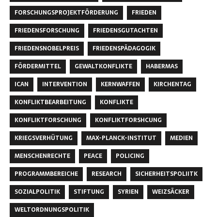
FORSCHUNGSPROJEKTFÖRDERUNG
FRIEDEN
FRIEDENSFORSCHUNG
FRIEDENSGUTACHTEN
FRIEDENSNOBELPREIS
FRIEDENSPÄDAGOGIK
FÖRDERMITTEL
GEWALTKONFLIKTE
HABERMAS
ICAN
INTERVENTION
KERNWAFFEN
KIRCHENTAG
KONFLIKTBEARBEITUNG
KONFLIKTE
KONFLIKTFORSCHUNG
KONFLIKTFORSHCUNG
KRIEGSVERHÜTUNG
MAX-PLANCK-INSTITUT
MEDIEN
MENSCHENRECHTE
PEACE
POLICING
PROGRAMMBEREICHE
RESEARCH
SICHERHEITSPOLIITK
SOZIALPOLITIK
STIFTUNG
SYRIEN
WEIZSÄCKER
WELTORDNUNGSPOLITIK