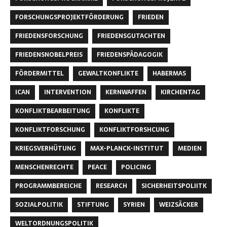
FORSCHUNGSPROJEKTFÖRDERUNG
FRIEDEN
FRIEDENSFORSCHUNG
FRIEDENSGUTACHTEN
FRIEDENSNOBELPREIS
FRIEDENSPÄDAGOGIK
FÖRDERMITTEL
GEWALTKONFLIKTE
HABERMAS
ICAN
INTERVENTION
KERNWAFFEN
KIRCHENTAG
KONFLIKTBEARBEITUNG
KONFLIKTE
KONFLIKTFORSCHUNG
KONFLIKTFORSHCUNG
KRIEGSVERHÜTUNG
MAX-PLANCK-INSTITUT
MEDIEN
MENSCHENRECHTE
PEACE
POLICING
PROGRAMMBEREICHE
RESEARCH
SICHERHEITSPOLIITK
SOZIALPOLITIK
STIFTUNG
SYRIEN
WEIZSÄCKER
WELTORDNUNGSPOLITIK