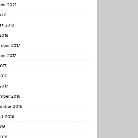
ber 2021
2020
st 2018
 2018
mber 2017
ber 2017
2017
2017
 2017
mber 2016
ember 2016
st 2016
2016
2016