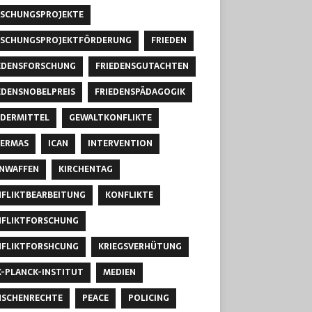
SCHUNGSPROJEKTE
SCHUNGSPROJEKTFÖRDERUNG
FRIEDEN
EDENSFORSCHUNG
FRIEDENSGUTACHTEN
EDENSNOBELPREIS
FRIEDENSPÄDAGOGIK
DERMITTEL
GEWALTKONFLIKTE
ERMAS
ICAN
INTERVENTION
NWAFFEN
KIRCHENTAG
FLIKTBEARBEITUNG
KONFLIKTE
FLIKTFORSCHUNG
FLIKTFORSHCUNG
KRIEGSVERHÜTUNG
-PLANCK-INSTITUT
MEDIEN
SCHENRECHTE
PEACE
POLICING