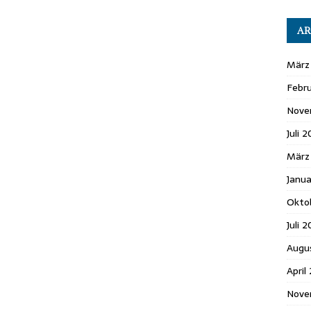
AR
März
Febr
Nove
Juli 
März
Janu
Okto
Juli 
Augu
April
Nove