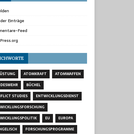
lden
der Einträge
entare-Feed
Press.org
ICHWORTE
RÜSTUNG
ATOMKRAFT
ATOMWAFFEN
NDESWEHR
BÜCHEL
FLICT STUDIES
ENTWICKLUNGSDIENST
WICKLUNGSFORSCHUNG
WICKLUNGSPOLITIK
EU
EUROPA
NGELISCH
FORSCHUNGSPROGRAMME