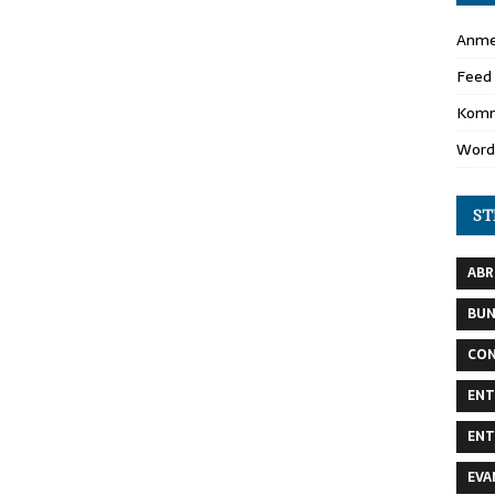
Anme
Feed 
Komm
Word
ST
AB
BU
CON
ENT
ENT
EVA