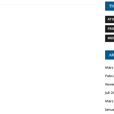
T
AT
FRI
MED
AR
März
Febr
Nove
Juli 
März
Janu