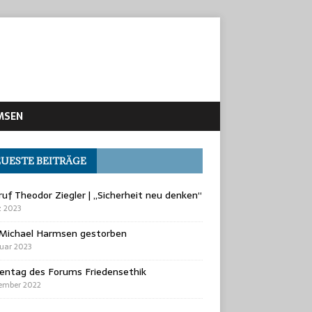
RMSEN
UESTE BEITRÄGE
uf Theodor Ziegler | „Sicherheit neu denken“
z 2023
-Michael Harmsen gestorben
ruar 2023
entag des Forums Friedensethik
vember 2022