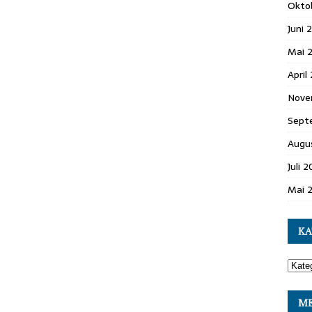
Okto
Juni 
Mai 
April
Nove
Sept
Augu
Juli 
Mai 
KA
M