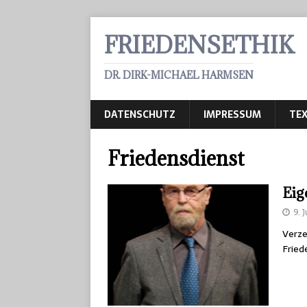
FRIEDENSETHIK
DR. DIRK-MICHAEL HARMSEN
DATENSCHUTZ
IMPRESSUM
TEX
Friedensdienst
Eig
9. 
Verze
Frie