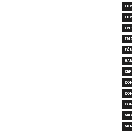
FOR
FOR
FRI
FRI
FÖR
HAB
KER
KON
KON
KON
MAX
MEN