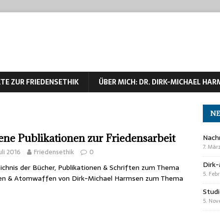
TE ZUR FRIEDENSETHIK
ÜBER MICH: DR. DIRK-MICHAEL HA
NE
ene Publikationen zur Friedensarbeit
Nachr
7. Mär
Juli 2016
Friedensethik
0
Dirk
ichnis der Bücher, Publikationen & Schriften zum Thema
5. Feb
den & Atomwaffen von Dirk-Michael Harmsen zum Thema
Studi
5. No