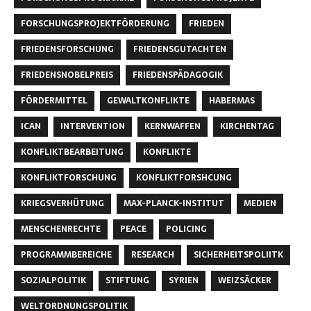
FORSCHUNGSPROJEKTFÖRDERUNG
FRIEDEN
FRIEDENSFORSCHUNG
FRIEDENSGUTACHTEN
FRIEDENSNOBELPREIS
FRIEDENSPÄDAGOGIK
FÖRDERMITTEL
GEWALTKONFLIKTE
HABERMAS
ICAN
INTERVENTION
KERNWAFFEN
KIRCHENTAG
KONFLIKTBEARBEITUNG
KONFLIKTE
KONFLIKTFORSCHUNG
KONFLIKTFORSHCUNG
KRIEGSVERHÜTUNG
MAX-PLANCK-INSTITUT
MEDIEN
MENSCHENRECHTE
PEACE
POLICING
PROGRAMMBEREICHE
RESEARCH
SICHERHEITSPOLIITK
SOZIALPOLITIK
STIFTUNG
SYRIEN
WEIZSÄCKER
WELTORDNUNGSPOLITIK